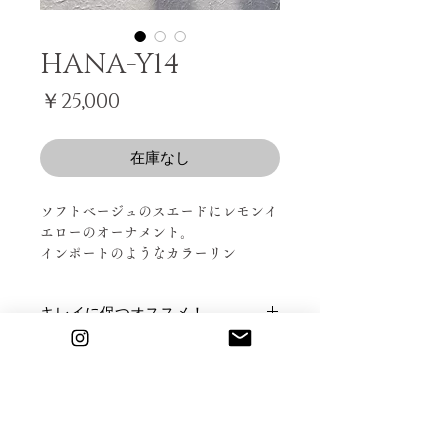
HANA-Y14
価
￥25,000
格
在庫なし
ソフトベージュのスエードにレモンイ
エローのオーナメント。
インポートのようなカラーリン
グ。。。アガリます！
キレイに保つオススメ！
- ｓｔｏｒｙ -
お出かけされる際、撥水スプレーをか
返品・交換について
けると汚れの付着を防ぎ、良好な状態
市場で生産されている靴は、標準の裁
が長持ちいたします。
ご返品をご希望される場合、商品が到
断分量があるのですが（およそ100〜
商品情報
着した日を1日目として、5日以内にお
150足ほど）
問い合わせフォームにてご連絡くださ
革の全てを裁断して消化する事は不可