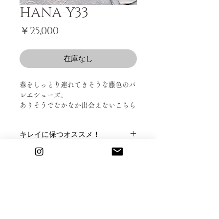
HANA-Y33
価
￥25,000
格
在庫なし
春をしっとり連れてきそうな藤色のバ
レエシューズ。
ありそうでなかなか出会えないこちら
のカラーは出会ってしまったらゲット
♡
キレイに保つオススメ！
してくださいね！
お出かけされる際、撥水スプレーをか
- ｓｔｏｒｙ -
返品・交換について
けると汚れの付着を防ぎ、良好な状態
が長持ちいたします。
ご返品をご希望される場合、商品が到
市場で生産されている靴は、標準の裁
商品情報
着した日を1日目として、5日以内にお
断分量があるのですが（およそ100〜
問い合わせフォームにてご連絡くださ
150足ほど）
〈組成〉
いませ。
革の全てを裁断して消化する事は不可
弊社よりご返品のお手続きについてご
能に近く 必ず少量残ってしまうので