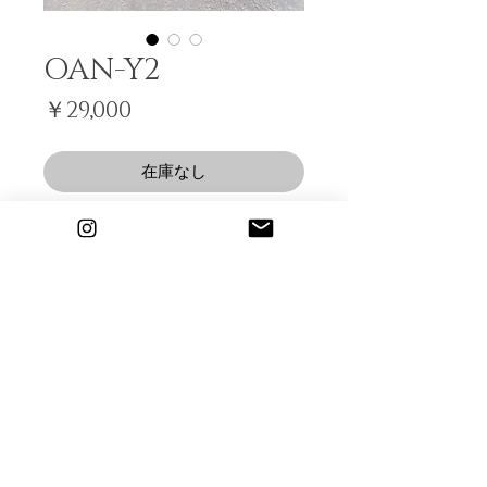
OAN-Y2
価
￥29,000
格
在庫なし
カジュアルすぎないグレーパイソン。
綺麗めの格好の外しアイテムにも抜
群！
深い履き口と、円柱のフレアヒールで
グラつかず、安定感はかなり◎
３㎝ヒールですが「まるでヒールを履
© 2017 LILY OCEAN INC.
t
いてないみたい！」と嬉しいお声を
度々いただいております。
- ｓｔｏｒｙ -